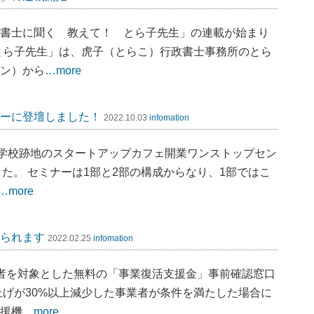
書士に聞く 教えて！ とら子先生」の連載が始まり
とら子先生」は、虎子（とらこ）行政書士事務所のとら
ン）から
…more
ーに登壇しました！
2022.10.03
infomation
小学校跡地のスタートアップカフェ開業ワンストップセン
た。 セミナーは1部と2部の構成からなり、1部ではこ
…more
られます
2022.02.25
infomation
者を対象とした無料の「事業復活支援金」事前確認窓口
上げが30%以上減少した事業者が条件を満たした場合に
援機
…more