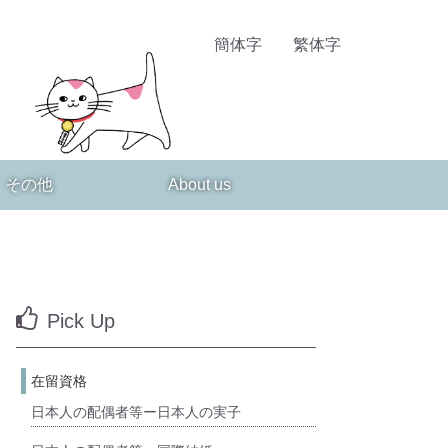
簡体字
繁体字
その他
About us
Pick Up
在留資格
日本人の配偶者等ー日本人の実子