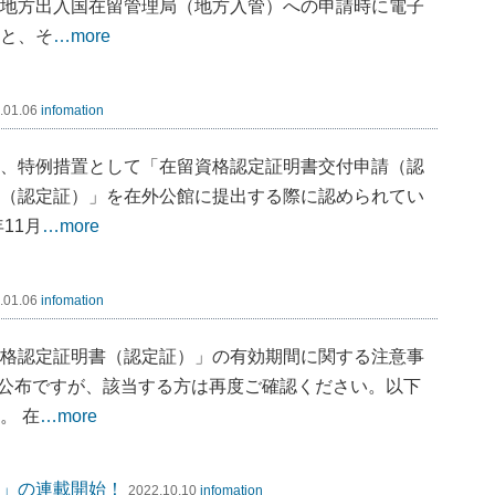
地方出入国在留管理局（地方入管）への申請時に電子
と、そ
…more
.01.06
infomation
、特例措置として「在留資格認定証明書交付申請（認
（認定証）」を在外公館に提出する際に認められてい
11月
…more
.01.06
infomation
格認定証明書（認定証）」の有効期間に関する注意事
けの公布ですが、該当する方は再度ご確認ください。以下
。 在
…more
」の連載開始！
2022.10.10
infomation