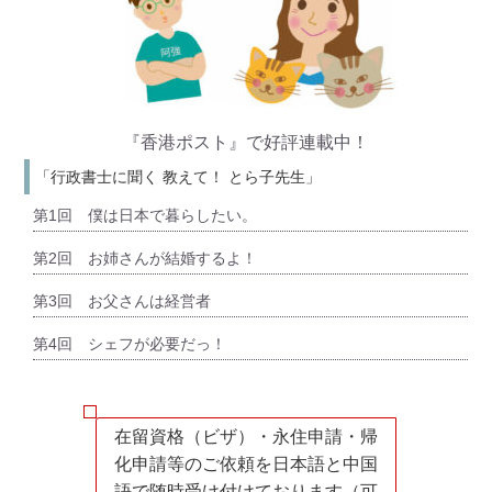
『香港ポスト』
で好評連載中！
「行政書士に聞く 教えて！ とら子先生」
第1回 僕は日本で暮らしたい。
第2回 お姉さんが結婚するよ！
第3回 お父さんは経営者
第4回 シェフが必要だっ！
在留資格（ビザ）・永住申請・帰
化申請等のご依頼を日本語と中国
語で随時受け付けております（可